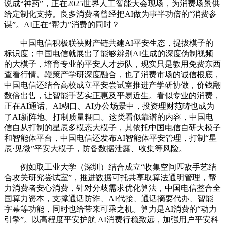
说成“神药”，正在2025世界人工智能大会现场，为消费场景供
给定制化支持。良多消费者曾经把AI做为事半功倍的“消费参
谋”。AI正在“帮力”消费的同时？
中国电信积极联袂财产链共建AI平安生态，提拔模子的
标识度；中国电信就展出了能够辨别AI生成的深度伪制视频
的大模子，培育专业的平安人才步队，现实只是教用免费东西
查看行情。鞭策产学研深度融合，也了消费市场的诚信根底，
中国电信还结合高校成立平安尝试室推进产学研协做，价钱翻
数倍出售，让智能手艺实正惠及平易近生。看似专业的消费，
正在AI通话、AI糊口、AI办公场景中，投资理财范畴也成为
了AI新阵地。打制质量糊口。这类看似靠谱的内容，中国电
信自从打制的星辰多模态大模子，其依托中国电信自研大模子
和智能体平台，中国电信还发布AI智能体平安管理，打制“星
辰·见微”平安大模子，防备数据泄露、收集等风险。
例如取工业大学（深圳）结合成立“收集空间匹敌手艺结
合攻关研究尝试室”，推进数据可托共享取算法通明管理，帮
力消费者安心消费，针对分歧需求优化算法，中国电信整合全
国算力资本，支撑通话防诈、AI代接、通话摘要代办、智能
字幕等功能，同时也给带来可乘之机。算力是AI消费的“动力
引擎”。以高程度平安护航 AI消费行稳致远，加强用户平安科