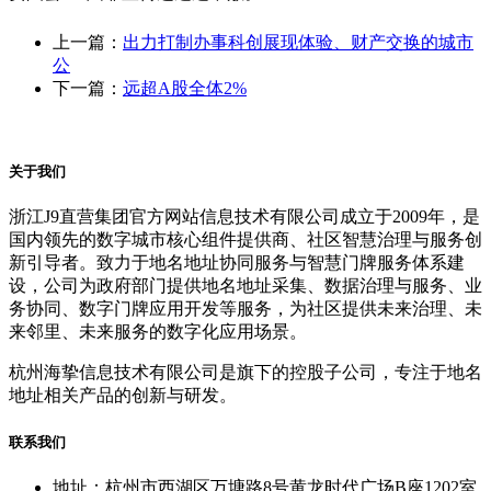
上一篇：
出力打制办事科创展现体验、财产交换的城市
公
下一篇：
远超A股全体2%
关于我们
浙江J9直营集团官方网站信息技术有限公司成立于2009年，是
国内领先的数字城市核心组件提供商、社区智慧治理与服务创
新引导者。致力于地名地址协同服务与智慧门牌服务体系建
设，公司为政府部门提供地名地址采集、数据治理与服务、业
务协同、数字门牌应用开发等服务，为社区提供未来治理、未
来邻里、未来服务的数字化应用场景。
杭州海挚信息技术有限公司是旗下的控股子公司，专注于地名
地址相关产品的创新与研发。
联系我们
地址：杭州市西湖区万塘路8号黄龙时代广场B座1202室