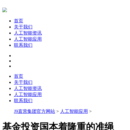
首页
关于我们
人工智能资讯
人工智能应用
联系我们
首页
关于我们
人工智能资讯
人工智能应用
联系我们
J9直营集团官方网站
>
人工智能应用
>
基金投资国本着隆重的准绳