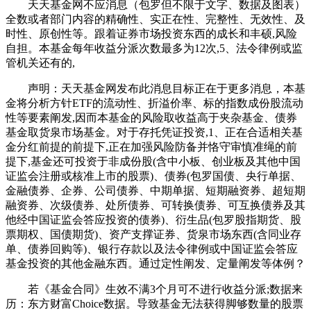
天天基金网不应消息（包罗但不限于文字、数据及图表）
全数或者部门内容的精确性、实正在性、完整性、无效性、及
时性、原创性等。跟着证券市场投资东西的成长和丰硕,风险
自担。本基金每年收益分派次数最多为12次,5、法令律例或监
管机关还有的,
声明：天天基金网发布此消息目标正在于更多消息，本基
金将分析方针ETF的流动性、折溢价率、标的指数成份股流动
性等要素阐发,因而本基金的风险取收益高于夹杂基金、债券
基金取货泉市场基金。对于存托凭证投资,1、正在合适相关基
金分红前提的前提下,正在加强风险防备并恪守审慎准绳的前
提下,基金还可投资于非成份股(含中小板、创业板及其他中国
证监会注册或核准上市的股票)、债券(包罗国债、央行单据、
金融债券、企券、公司债券、中期单据、短期融资券、超短期
融资券、次级债券、处所债券、可转换债券、可互换债券及其
他经中国证监会答应投资的债券)、衍生品(包罗股指期货、股
票期权、国债期货)、资产支撑证券、货泉市场东西(含同业存
单、债券回购等)、银行存款以及法令律例或中国证监会答应
基金投资的其他金融东西。通过定性阐发、定量阐发等体例？
若《基金合同》生效不满3个月可不进行收益分派;数据来
历：东方财富Choice数据。导致基金无法获得脚够数量的股票