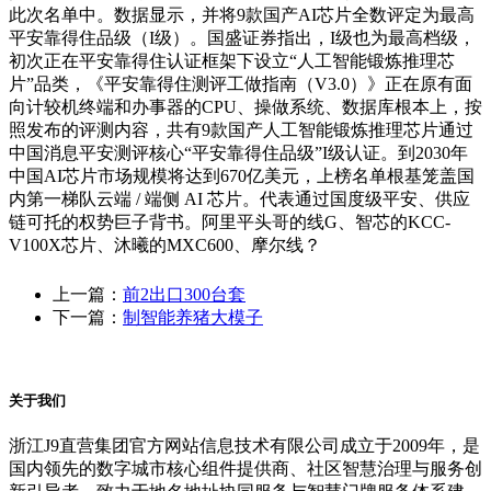
此次名单中。数据显示，并将9款国产AI芯片全数评定为最高
平安靠得住品级（I级）。国盛证券指出，I级也为最高档级，
初次正在平安靠得住认证框架下设立“人工智能锻炼推理芯
片”品类，《平安靠得住测评工做指南（V3.0）》正在原有面
向计较机终端和办事器的CPU、操做系统、数据库根本上，按
照发布的评测内容，共有9款国产人工智能锻炼推理芯片通过
中国消息平安测评核心“平安靠得住品级”I级认证。到2030年
中国AI芯片市场规模将达到670亿美元，上榜名单根基笼盖国
内第一梯队云端 / 端侧 AI 芯片。代表通过国度级平安、供应
链可托的权势巨子背书。阿里平头哥的线G、智芯的KCC-
V100X芯片、沐曦的MXC600、摩尔线？
上一篇：
前2出口300台套
下一篇：
制智能养猪大模子
关于我们
浙江J9直营集团官方网站信息技术有限公司成立于2009年，是
国内领先的数字城市核心组件提供商、社区智慧治理与服务创