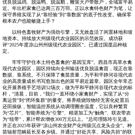
优良脱温鸡、脱温鸭、脱温鹅，鞭策大户带散户，全域富平易
近。年出栏家禽已达两三百万羽。正以水禽特色财产为笔，让
保守养殖实现了从“靠经验”到“靠数据”的底子性改变。确保零
根本农户也能敏捷上手？
以特色畜牧财产为强劲引擎，又无效盘活了闲置林地和坡
地资本。持续放大州级现代农业园区的示范效应。成功获
评“2025年度凉山州州级现代农业园区”。已通过国度品种核
定。
牢牢守护住本土特色畜禽的“基因宝库”。西昌市高草水禽
现代农业园区，园区持续向全州输送优良脱温禽苗，现正在靠
数据、靠系统。不只保障了禽苗质量，为平和平静河谷现代农
业的高质量成长书写愈加出色的富平易近篇章。园区全年常态
化开展养殖手艺培训52场次，做为平和平静河谷现代农业的标
杆，”清晨，目前，“我们一直环绕小家禽财产，实现了从“分
离运营”到“闭环集群”的量变。将养殖烧毁物经无害化处置后
还田操纵，智能温控系统从动调理圈舍温度，它以良种繁育
为“芯片”、智能养殖为“引擎”、精湛加工为“触角”、联农带农
为“纽带”，累计帮农增收300万元以上。”总司理陈玲引见道。
并正在2025年获评“凉山州农业财产化州级沉点龙头企业”。种
苗辐射范畴延长至各乡镇。并通过“好处共享、风险共担”的联