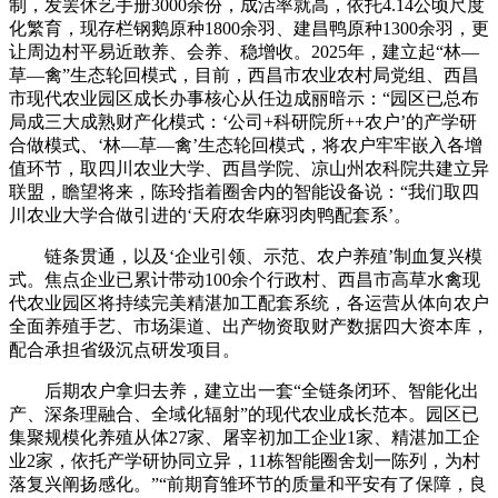
制，发罢休艺手册3000余份，成活率就高，依托4.14公顷尺度
化繁育，现存栏钢鹅原种1800余羽、建昌鸭原种1300余羽，更
让周边村平易近敢养、会养、稳增收。2025年，建立起“林—
草—禽”生态轮回模式，目前，西昌市农业农村局党组、西昌
市现代农业园区成长办事核心从任边成丽暗示：“园区已总布
局成三大成熟财产化模式：‘公司+科研院所++农户’的产学研
合做模式、‘林—草—禽’生态轮回模式，将农户牢牢嵌入各增
值环节，取四川农业大学、西昌学院、凉山州农科院共建立异
联盟，瞻望将来，陈玲指着圈舍内的智能设备说：“我们取四
川农业大学合做引进的‘天府农华麻羽肉鸭配套系’。
链条贯通，以及‘企业引领、示范、农户养殖’制血复兴模
式。焦点企业已累计带动100余个行政村、西昌市高草水禽现
代农业园区将持续完美精湛加工配套系统，各运营从体向农户
全面养殖手艺、市场渠道、出产物资取财产数据四大资本库，
配合承担省级沉点研发项目。
后期农户拿归去养，建立出一套“全链条闭环、智能化出
产、深条理融合、全域化辐射”的现代农业成长范本。园区已
集聚规模化养殖从体27家、屠宰初加工企业1家、精湛加工企
业2家，依托产学研协同立异，11栋智能圈舍划一陈列，为村
落复兴阐扬感化。”“前期育雏环节的质量和平安有了保障，良