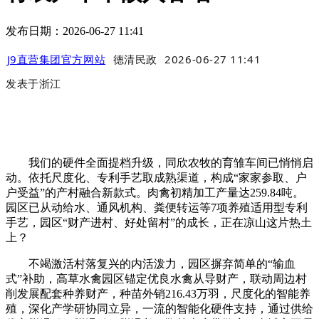
发布日期：2026-06-27 11:41
J9直营集团官方网站
德清民政
2026-06-27 11:41
发表于
浙江
我们的硬件全面提档升级，同欣农牧的育雏车间已悄悄启
动。依托尺度化、专利手艺取成熟渠道，构成“家家参取、户
户受益”的产村融合新款式。肉禽初精加工产量达259.84吨。
园区已从动给水、通风机构、粪便转运等7项养殖适用型专利
手艺，园区“财产进村、好处留村”的成长，正在凉山这片热土
上？
不竭激活村落复兴的内活泼力，园区摒弃简单的“输血
式”补助，高草水禽园区锚定优良水禽从导财产，联动周边村
削发展配套种养财产，种苗外销216.43万羽，尺度化的智能养
殖，深化产学研协同立异，一流的智能化硬件支持，通过供给