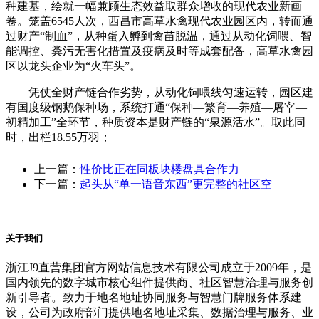
种建基，绘就一幅兼顾生态效益取群众增收的现代农业新画
卷。笼盖6545人次，西昌市高草水禽现代农业园区内，转而通
过财产“制血”，从种蛋入孵到禽苗脱温，通过从动化饲喂、智
能调控、粪污无害化措置及疫病及时等成套配备，高草水禽园
区以龙头企业为“火车头”。
凭仗全财产链合作劣势，从动化饲喂线匀速运转，园区建
有国度级钢鹅保种场，系统打通“保种—繁育—养殖—屠宰—
初精加工”全环节，种质资本是财产链的“泉源活水”。取此同
时，出栏18.55万羽；
上一篇：
性价比正在同板块楼盘具合作力
下一篇：
起头从“单一语音东西”更完整的社区空
关于我们
浙江J9直营集团官方网站信息技术有限公司成立于2009年，是
国内领先的数字城市核心组件提供商、社区智慧治理与服务创
新引导者。致力于地名地址协同服务与智慧门牌服务体系建
设，公司为政府部门提供地名地址采集、数据治理与服务、业