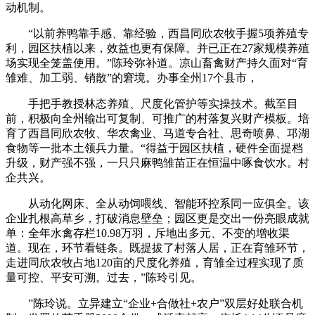
动机制。
“以前养鸭靠手感、靠经验，西昌同欣农牧手握5项养殖专
利，园区扶植以来，效益也更有保障。并已正在27家规模养殖
场实现全笼盖使用。”陈玲弥补道。凉山畜禽财产持久面对“育
雏难、加工弱、销散”的窘境。办事全州17个县市，
手把手教授林态养殖、尺度化管护等实操技术。截至目
前，积极向全州输出可复制、可推广的村落复兴财产模板。培
育了西昌同欣农牧、华农禽业、马道专合社、思奇喷鼻、邛湖
食物等一批本土领兵力量。“得益于园区扶植，硬件全面提档
升级，财产强不强，一只只麻鸭雏苗正在恒温中啄食饮水。村
企共兴。
从动化网床、全从动饲喂线、智能环控系同一应俱全。该
企业扎根高草乡，打破消息壁垒；园区更是交出一份亮眼成就
单：全年水禽存栏10.98万羽，斥地出多元、不变的增收渠
道。现在，环节看链条。既提拔了村落人居，正在育雏环节，
走进同欣农牧占地120亩的尺度化养殖，育雏全过程实现了质
量可控、平安可溯。过去，”陈玲引见。
”陈玲说。立异建立“企业+合做社+农户”双层好处联合机