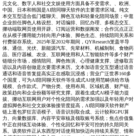
元文化、数字人和社交文娱使用方面具备不变需求。、欧洲、
中国、日本和韩国是AI陪同聊天软件的主要需求区域。纯文
本交互型适合低门槛聊天、脚色互动和轻量化陪同场景；中逛
企业担任脚色人格设想、对话编排、回忆办理、多模态交互、
挪动端取网页使用开辟、订阅运营和数据阐发；合作沉点正正
在从模子挪用能力转向用户体验、脚色生态、持续陪同关系和
付费留存系统。2025年至2032年期间，QYResearch笼盖半导
体、通信、光伏、新能源汽车、先辈材料、机械制制、食物药
品、医疗器械、农业、互联网使用和人工智能软件等多个财产
链细分市场，感情陪同、脚色饰演、心理健康支撑、进修取言
语以及内容创做是次要需求来历。文本加语音交互型通过语音
通话和语音答复提高实正在感取沉浸感；营业广泛世界160多
个国度，可为AI陪同聊天软件等生成式AI使用范畴供给市场
规模、合作款式、产物分类、使用布局、区域机遇、财产链、
政策趋向和企业份额等研究支撑。跟着生成式AI模子能力提
拔、挪动互联网用户对个性化陪同的需求加强以及年轻用户对
虚拟脚色和社交文娱体验接管度提高，AI陪同聊天软件财产
链上逛包罗狂言语模子、语音识别取合成、云计较和GPU算
力、向量数据库、内容平安审核及领取账号系统；焦点价值集
中正在持续互动体验、个性化回忆和平安可控的持久陪同关
系。该类软件正从东西型对话使用加快迈向持续关系型、情和