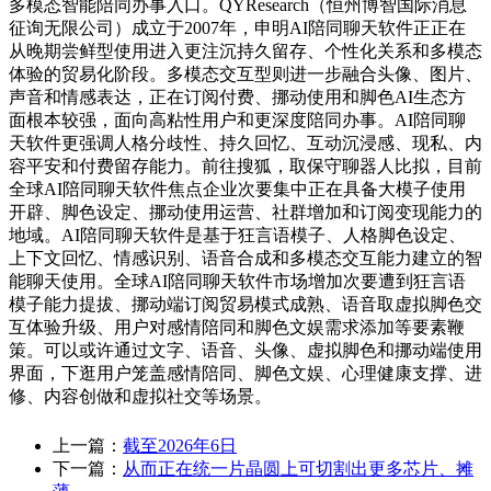
多模态智能陪同办事入口。QYResearch（恒州博智国际消息
征询无限公司）成立于2007年，申明AI陪同聊天软件正正在
从晚期尝鲜型使用进入更注沉持久留存、个性化关系和多模态
体验的贸易化阶段。多模态交互型则进一步融合头像、图片、
声音和情感表达，正在订阅付费、挪动使用和脚色AI生态方
面根本较强，面向高粘性用户和更深度陪同办事。AI陪同聊
天软件更强调人格分歧性、持久回忆、互动沉浸感、现私、内
容平安和付费留存能力。前往搜狐，取保守聊器人比拟，目前
全球AI陪同聊天软件焦点企业次要集中正在具备大模子使用
开辟、脚色设定、挪动使用运营、社群增加和订阅变现能力的
地域。AI陪同聊天软件是基于狂言语模子、人格脚色设定、
上下文回忆、情感识别、语音合成和多模态交互能力建立的智
能聊天使用。全球AI陪同聊天软件市场增加次要遭到狂言语
模子能力提拔、挪动端订阅贸易模式成熟、语音取虚拟脚色交
互体验升级、用户对感情陪同和脚色文娱需求添加等要素鞭
策。可以或许通过文字、语音、头像、虚拟脚色和挪动端使用
界面，下逛用户笼盖感情陪同、脚色文娱、心理健康支撑、进
修、内容创做和虚拟社交等场景。
上一篇：
截至2026年6日
下一篇：
从而正在统一片晶圆上可切割出更多芯片、摊