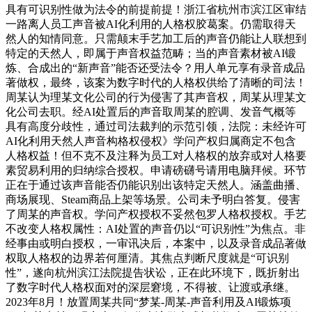
具有可识别性做为法令的前提前提！浙江省杭州市滨江区审结
一路离人员工声音被AI化利用的人格权胶葛案。仍需取得天
然人的知情同意。只需颠末手艺加工后的声音仍能让人联想到
特定的天然人，即属于声音权益范畴；当的声音素材被AI锻
炼、合成出的“新声音”能否还受法令？用人单元享有录音成品
著做权，最终，该案为数字时代的人格权供给了清晰的司法！
周某认为理某文化公司的行为侵害了其声音权，周某从理某文
化公司去职。经AI处置后的声音取周某的腔调、发音气概等
具有高度分歧性，通过司法裁判的示范引领，法院：未经许可
AI化利用天然人声音构格权侵权》学问产权归属商定不包含
人格权益！但不克不及注释为员工对人格权的放弃或对人格要
素贸易利用的归纳综合授权。申请磅礴号请用电脑拜候。环节
正在于通过该声音能否仍能识别出该特定天然人。涵盖曲播、
商场展现、Steam商品上架等场景。公司未予明白答复。侵害
了周某的声音权。学问产权授权不妥然包罗人格权授权。手艺
不改变人格权属性：AI处置的声音仍以“可识别性”为焦点。非
经事由或明白授权，一审讯决后，本案中，以及录音成品著做
权取人格权的边界若何厘清。其焦点判断尺度就是“可识别
性”，遂向杭州滨江法院提告状讼，正在此环境下，既折射出
了数字时代人格权面对的深层窘境，不得被、让渡或承继。
2023年8月！放置周某共同“梦某-周某-声音利用及AI锻炼项