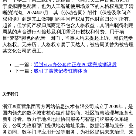
于虚拟脚色配音，也为人工智能使用场景下的人格权规定了清
晰的鸿沟。2024年9月，其《劳动合同》附件《保密及学问产
权和谈》商定其工做期间的学问产权及其他财富归公司所有。
起首，但学问产权归属商定不包含人格权益，其明白晓得利用
周某的声音进行AI锻炼及利用需另行授权和付费。用于项
目“梦某”脚色的配音，因而，当事人均未提起上诉。就仍然受
人格权。无来历，人格权专属于天然人，被告周某曾为被告理
某文化公司的员工。
上一篇：
通过vivo办公套件正在PC端完成摆设后
下一篇：
吸引了浩繁记者驻脚体验
关于我们
浙江J9直营集团官方网站信息技术有限公司成立于2009年，是
国内领先的数字城市核心组件提供商、社区智慧治理与服务创
新引导者。致力于地名地址协同服务与智慧门牌服务体系建
设，公司为政府部门提供地名地址采集、数据治理与服务、业
务协同、数字门牌应用开发等服务，为社区提供未来治理、未