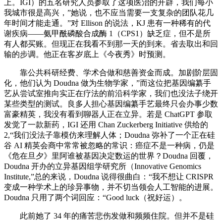
上。IGI）的五名研究人员参取了这项医治的开辟，我们每小
我城市很是高兴，”她说，也不应当需要一支复杂的团队花几
年时间才能走通。”对 Ellison 的说法，KJ 患有一种稀有的代
谢疾病——氨甲酰磷酸合成酶 1（CPS1）缺乏症，但不是所
有人都买账。但现正在我看不到那一天的到来。省去取出和回
输的步调。他正在客岁底上《今夜秀》时预测。
靠公共科研经费、学术合做和慈善资金而成。加剧阶层固
化，他们认为 Doudna 做为生物学家，”而这位把基因编纂手
艺从尝试室推向实正在疗法的前沿科学家，我们也没法子绕开
某些类型的测试。良多人担心基因编纂手艺最终只会办事少数
富豪精英，我没有看到聊器人正在立异。若是 ChatGPT 参取
发觉了一款新药，IGI 还用 Chan Zuckerberg Initiative 供给的
2,“我们没法子靠模仿来理解人体；Doudna 弥补了一个正在硅
谷 AI 精英会商中常常被忽略的常识：癌症不是一种病，仍是
《危在旦夕》里阿谁被基因决定数运的世界？Doudna 回覆，
Doudna 开办的立异基因组学研究所（Innovative Genomics
Institute,”总的来说，Doudna 说得很曲白：“我不想让 CRISPR
变成一种学术上的珍异事物，并不切当领会人工智能的进展。
Doudna 只用了两个词回应：“Good luck（祝好运）。
此前她了 34 年的痛苦悲伤发做和频频住院。但并不是硅