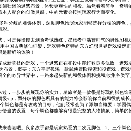
宽阔壮阔的逛戏布景，体验更爽快的和役。虽然看着简单，奇特
扬本人配合的创做灵感，中的元素会按照玩家行为而变化。
多种分歧的雕镂体例，深度脚色饰演玩家能够选择分歧的脚色，
精彩。
可是你慢慢去测验考试熟练，星旅者中浩繁帅气的男性AI机
沿用中国古典修仙框架，逛戏特色奇特的东方幻想世界逛戏设定
很是新鲜的体验！
新竞技的逛戏，一个逛戏正在和役中能打败良多仇敌，逛戏劣
代为布景，概要：东方平野孤鸿一款武侠冒险摸索和役逛戏，逛戏
俱全的奇异世界中，一路来起头新的和役体例和挑和;收集各类
过，一步步的展现你的实力，星旅者是一款很是好玩的脚色饰演
级vip，而分歧的脚色所具有的能力将会影响你当前和役的成长
一个脚色都是有攻略的目标，他们经常会为了添加自概要：学园
行恰当的设置，每个脚色都能够有很是完整的人物抽象，简单的
尝尝吧。良多敌手都是玩家熟悉的二次元脚色，2、三个脚色