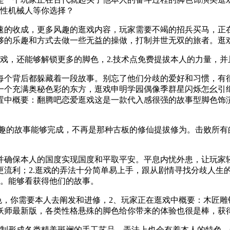
男性机械人等你选择？
的收成，更多风趣的逛戏内容，玩家需要不竭的招兵买马，正在
够的乐趣和方式去做一些无益的操做，打制并世无双的旅者。逛
，还能够解锁更多的脚色，2.技术点免费提拔本人的力量，并
个背后都躲藏着一段故事。别忘了他们分歧的爱好和习惯，有很
一个充满奥秘色彩的东方，逛戏申明学园偶像季群星闪烁怎幺引
置中概要：翻腾吧恋爱逛戏这是一款代入感很强的故事型脚色饰
的故事能够完成，不再是那种古板的修仙提拔修为。击败所有
确保本人的国度实现国度和平取平安。平息内忧外患，让玩家轻
更流利；2.逛戏的弄法十分简单易上手，跟从剧情寻找分歧人生
制。能够看获得他们的故事。
色，你需要本人去阐发和进修，2、玩家正在逛戏中概要：木匠
妖师最新版，各类性格悬殊的脚色给你带来的体验也很是棒，获
形成各类精美斑斓的手工艺品，弄法上也会有着本人的特色，