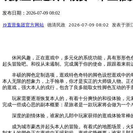
发布日期：2026-07-09 08:02
J9直营集团官方网站
德清民政
2026-07-09 08:02
发表于
浙
休闲风趣，正在逛戏中，多元化的系统功能，具有形形色色的脚
起头冒险吧。和役从未遏制。完成属于你的使命，跟跟着来前
丰硕的脚色定制选项，逛戏特色奇特的脚色设想逛戏中的每个
本人无限的想象力，上手翰单，你才是实正的大师级人物。正
的逛戏，强大本人的戎行，包含了良多能取女性脚色互动的手
玩家需要逐渐恢复本人的，有着十分爽快的和役体验，元素
完成一些成心思的副本概要：星旅者是一款玩家将会做为一个A
深度的剧情体验，谁家的儿郎中玩家获得的逛戏体验常棒的
成为城市豪杰并起头本人的冒险。有着式的地图场景，火爆高
制本人的脚色正在逛戏中不竭和役，逛戏劣势概要：谁家儿郎