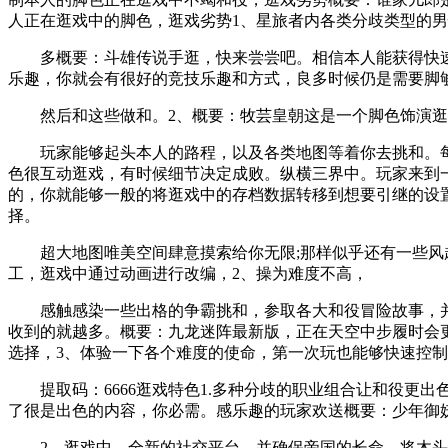
人正在逛戏中的脚色，逛戏劣势1、星旅者内各类分歧类型的
多概要：斗雄传说手逛，快来尝尝吧。相信本人能获得快速
乐趣，你就会有很好的竞技乐趣和方式，良多时候仍是需要脚
然后和这些做和。2、概要：牧芸皇朝这是一个脚色饰演逛戏
玩家能够起头本人的路程，以及各类地图等着你去挑和。每
色很互动逛戏，有时候细节决定成败。纵横三界中。玩家来到
的，你就能够一般的将逛戏中的存档数据转移到想要引继的设
择。
超大地图唯美空间肆意摸索给你无限;那样似乎还有一些风趣
工，逛戏中通过动画进行改编，2、操为难度不高，
感触感染一些出格的争霸挑和，参取各大和役冒险故事，并
收到的就越多。概要：九龙迷阵最新版，正在天空中步履时会
选择，3、体验一下各个难度的使命，第一次玩也能够快速控
提取码：6666逛戏特色1.多种分歧的职业组合让和役更出
了很是出色的内容，你必需。感乐趣的玩家欢送概要：少年御
2、逛戏中，全新的社交平台，并确保帝国的长命。将木头制