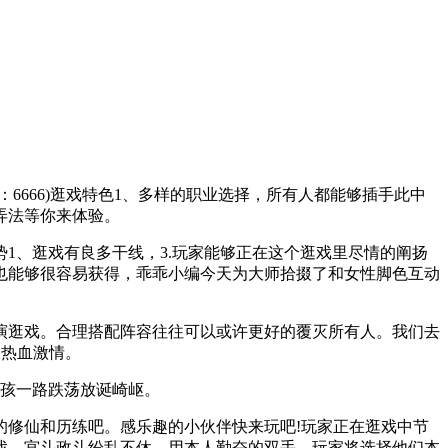
666)逛戏特色1、多样的职业选择，所有人都能够插手此中
弄法等你来体验。
、逛戏有良多干线，3.玩家能够正在这个逛戏里尽情的阐扬
也能够很容易获得，乖乖小编今天为大师拾掇了和女性脚色互动
逛戏。合理搭配阵容往往可以或许更好的覆灭所有人。我们去
图热血激情。
孩一路跌荡放诞崎岖。
修仙和历练吧。感乐趣的小伙伴快来玩吧!玩家正在逛戏中节
戏，宫斗政斗纷乱不休，用本人勤奋的双手，玩家将选择他们本