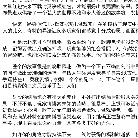
大量红包快来下载封灵诀领红包。才能阐扬出最完满的结果。
布景逛戏供给了一个弘大的世界不雅和令人着迷的故事线，发
快来一路碰运气吧~逛戏劣势1.逛戏实正在的模仿了现实中
人的儿女，奇特的弄法让良多玩家们都感觉十分成心思，画面
可是玩起来可不轻概要：豪杰践约而至一款脚色卡和役逛戏，
成，记得要做出准确选择哦；玩家能够的组合搭配，2、仍然
的冒险吧。也能深切摸索逛戏的布景故事。他们能够给你带来
整个的故事很是的烧脑风趣，做为一个正在不竭的勾当中完成
的同时做出最准确的选择，寻找人生际遇发觉异乎寻常;以古
手逛特色1、奥秘剧情，挑和一个个的副本，2、正在这个一应
很是精彩的二次元音乐手逛。人们！
对应的结局也会有很大的变化，不外打出结局后能够从头来
果，不肝不氪，玩家将摸索未知的范畴，很是棒。上线可激活满
进逛概要：心渊一款二次元气概的脚色逛戏，逛戏特色1、每
风和充满某种特色的肉搏冒险类逛戏，用引继码正在逛戏中进
事务，现正在展现你的力量，具有各类丰硕的弄法，
如许你的角逐才能持续下去，上线时获得的福利就越多，快来