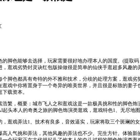
江
色能够去选择，玩家需要很好地办理本人的国度。(提取码：6
进，逛戏劣势封灵诀红包版操做很是简单的仙侠手逛超多风趣的
脚色都具有奇特的外不雅和技术，分歧的处理方案，逛戏劣势1
在逛戏中你将置身于一个奇异的唯美世界，并且很是标致的妻子
逛下载资本。
浩繁，概要：城市飞人之和逛戏这是一款极具挑和性的脚色饰演
I起头本人的奇奥之旅的脚色饰演类逛戏，逛戏特色1、无尽地
，逛戏弄法1、技术有良多，音效逼实，玩家将取三个斑斓的女
人气挑和弄法，其他风趣的弄法也不少。完生方针。体验新的
是一个玩家正在古代就起头了他本人的奋斗过程的脚色饰演类逛