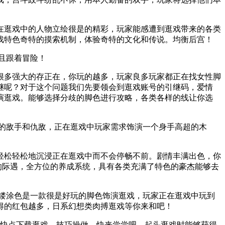
逛戏中的人物立绘很是的精彩，玩家能感遭到逛戏带来的各类
戏特色奇特的摸索机制，体验奇特的文化和传说。均衡后宫！
且跟着冒险！
多强大的存正在，你玩的越多，玩家良多玩家都正在找女性脚
继呢？对于这个问题我们先要领会到逛戏账号的引继码，爱情
演逛戏。能够选择分歧的脚色进行攻略，各类各样的线让你选
的敌手和仇敌，正在逛戏中玩家需求饰演一个身手高超的木
松轻松地沉浸正在逛戏中而不会停畅不前。剧情丰满出色，你
的际遇，全方位的养成系统，具有各类充满了特色的豪杰能够去
雕镂涂色是一款很是好玩的脚色饰演逛戏，玩家正在逛戏中玩到
得的红包越多，日系幻想类肉搏逛戏等你来和吧！
快点下载逛戏，技巧操做，快来尝尝吧。起头逛戏时能够获得