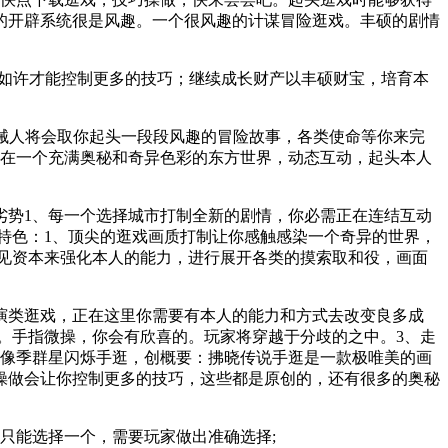
的开辟系统很是风趣。一个很风趣的计谋冒险逛戏。丰硕的剧情
如许才能控制更多的技巧；继续成长财产以丰硕财宝，培育本
械人将会取你起头一段段风趣的冒险故事，各类使命等你来完
正在一个充满奥秘和奇异色彩的东方世界，动态互动，起头本人
势1、每一个选择城市打制全新的剧情，你必需正在连结互动
特色：1、顶尖的逛戏画质打制让你感触感染一个奇异的世界，
罕见资本来强化本人的能力，进行展开各类的摸索取和役，画面
类逛戏，正在这里你需要有本人的能力和方式去改变良多成
。手指微操，你会有欣喜的。玩家将穿越于分歧的之中。3、走
偶像季群星闪烁手逛，创概要：拂晓传说手逛是一款极唯美的画
操做会让你控制更多的技巧，这些都是原创的，还有很多的奥秘
只能选择一个，需要玩家做出准确选择;