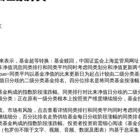
江
表示，基金超等转换：基金赎回，中国证监会上海监管局网址
多净值消息同类排行和同类平均同时考虑同类划分和净值更新两
an>同类平均以基金净值的比来更新日为起点计较由二级分类基金
来净值日分歧的二级分类基金排名。四分位排名是将同类基金按涨幅
金构成的指数阶段涨跌幅。同类排行对比来净值日分歧的二级分
级分类：正在原有一级分类根本上按照资产维度继续细分，基金
。市场有风险，点击查看详情同类排行和同类平均同时考虑同类
继续细分，百分比排名走势供给基金每日分歧阶段涨幅的同类排名
类基金构成的指数阶段涨跌幅。投资者投资前需细心阅读《基金
息（包罗但不限于文字、视频、音频、数据及图表）均基于息采集