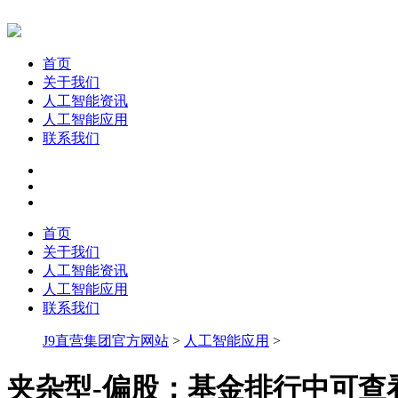
首页
关于我们
人工智能资讯
人工智能应用
联系我们
首页
关于我们
人工智能资讯
人工智能应用
联系我们
J9直营集团官方网站
>
人工智能应用
>
夹杂型-偏股；基金排行中可查