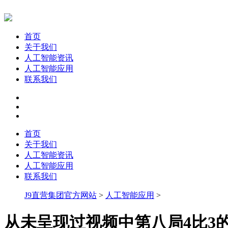
首页
关于我们
人工智能资讯
人工智能应用
联系我们
首页
关于我们
人工智能资讯
人工智能应用
联系我们
J9直营集团官方网站
>
人工智能应用
>
从未呈现过视频中第八局4比3