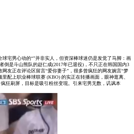
球宅男心动的“”并非实人，但资深棒球迷仍是发觉了马脚：画
打者倒是斗山熊队的赵仁成(2017年已退役)，不只正在韩国国内3
数网友正在评论区留言“爱你妻子”，很多曾疯狂的网友婉言“梦
配上职业棒球联赛 (KBO) 的实正在转播画面，眼神逛离、
平台疯狂刷屏，目标是吸引粉丝变现。引来宅男无数，讥讽本