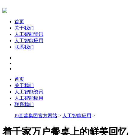
首页
关于我们
人工智能资讯
人工智能应用
联系我们
首页
关于我们
人工智能资讯
人工智能应用
联系我们
J9直营集团官方网站
>
人工智能应用
>
着千家万户餐桌上的鲜美回忆