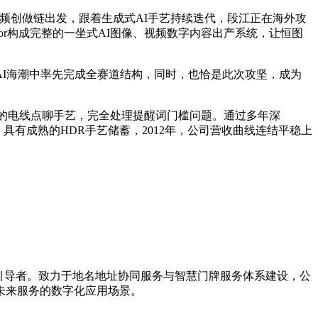
创做链出发，跟着生成式AI手艺持续迭代，段江正在海外攻
or构成完整的一坐式AI图像、视频数字内容出产系统，让恒图
I海潮中率先完成全赛道结构，同时，也恰是此次攻坚，成为
差的电线点聊手艺，完全处理提醒词门槛问题。通过多年深
具有成熟的HDR手艺储蓄，2012年，公司营收曲线连结平稳上
新引导者。致力于地名地址协同服务与智慧门牌服务体系建设，公
未来服务的数字化应用场景。