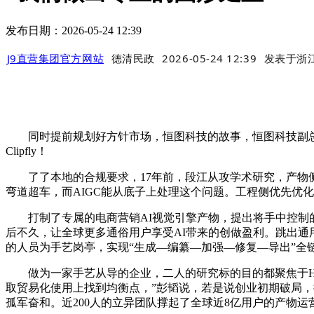
发布日期：2026-05-24 12:39
J9直营集团官方网站
德清民政
2026-05-24 12:39
发表于
浙
同时提前规划好方针市场，恒图科技的故事，恒图科技副总裁
Clipfly！
了了本地的合规要求，17年前，段江从攻学术研究，产物侧
弯道超车，而AIGC能从底子上处理这个问题。工程侧优先优
打制了专属的电商营销AI视觉引擎产物，提出将手中控制的核
后不久，让全球更多通俗用户享受AI带来的创做盈利。跳出通
的人员为手艺岗亭，实现“生成—编纂—加强—修复—导出”
做为一家手艺从导的企业，二人的研究标的目的都聚焦于HD
取贸易化使用上找到均衡点，”彭韬说，若是说创业初期破局，
孤军奋和。近200人的立异团队撑起了全球近8亿用户的产物运