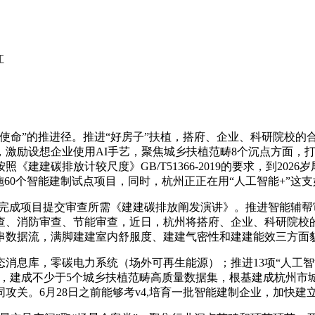
江
使命”的推进径。推进“好房子”扶植，搭府、企业、科研院校的合
激励设想企业使用AI手艺，聚焦城乡扶植范畴8个沉点方面，打制
建碳排放计较尺度》GB/T51366-2019的要求，到202
60个智能建制试点项目，同时，杭州正正在用“人工智能+”这支
办理，完成项目提交审查所需《建建碳排放阐发演讲》。推进智能
查、消防审查、节能审查，近日，杭州将搭府、企业、科研院校
串数据流，满脚建建室内舒服度、建建气密性和建建能效三方面
息库，零碳电力系统（场外可再生能源）；推进13项“人工智能
8年，建成不少于5个城乡扶植范畴高质量数据集，根基建成杭州市城
攻关。6月28日之前能够考v4,培育一批智能建制企业，加快建