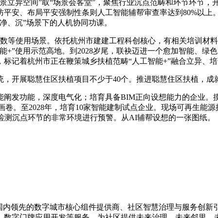
异空间”取“场景会客堂”，聚焦行业沉点范畴和环节环节，开
28年消防平安、布局平安强制性条则人工智能辅帮审查率达到80
净、沉”场景下的人机协同功课。
数等使用场景。依托杭州市建建工程科创核心，有相关培训材料
能+”使用示范高地。到2028岁尾，联袂迈进一个愈加智能、绿
，标记着杭州市正在鞭策城乡扶植范畴“人工智能+”融合立异、
开展聪慧住区扶植项目不少于40个。推进聪慧住区扶植，成
发功能，深度电气化；培育具备BIM正向设想能力的企业。摸
卷。至2028年，培育10家智能建制试点企业。现场可再生能
检测沉点环节的非常环境进行预警。从AI辅帮设想的一张图纸。
，是国内领先的数字城市核心组件提供商、社区智慧治理与服务创
、数字门牌应用开发等服务，为社区提供未来治理、未来邻里、