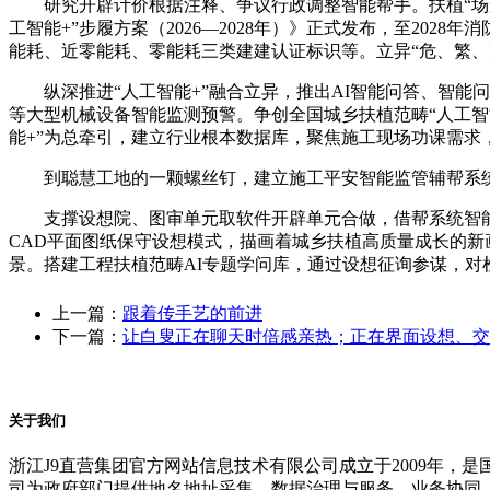
研究开辟计价根据注释、争议行政调整智能帮手。扶植“场景立
工智能+”步履方案（2026—2028年）》正式发布，至20
能耗、近零能耗、零能耗三类建建认证标识等。立异“危、繁、
纵深推进“人工智能+”融合立异，推出AI智能问答、智能问
等大型机械设备智能监测预警。争创全国城乡扶植范畴“人工智
能+”为总牵引，建立行业根本数据库，聚焦施工现场功课需求
到聪慧工地的一颗螺丝钉，建立施工平安智能监管辅帮系统，
支撑设想院、图审单元取软件开辟单元合做，借帮系统智能阐
CAD平面图纸保守设想模式，描画着城乡扶植高质量成长的新画
景。搭建工程扶植范畴AI专题学问库，通过设想征询参谋，对
上一篇：
跟着传手艺的前进
下一篇：
让白叟正在聊天时倍感亲热；正在界面设想、交
关于我们
浙江J9直营集团官方网站信息技术有限公司成立于2009年
司为政府部门提供地名地址采集、数据治理与服务、业务协同