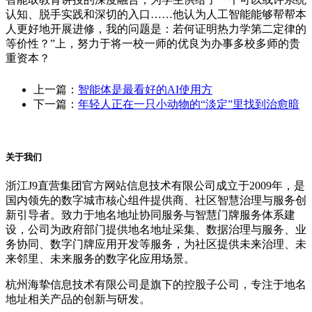
认知、脱手实践和深切的入口……他认为人工智能能够帮帮本
人更好地开展进修，我的问题是：若何证明热力学第二定律的
等价性？”上，努力于将一校一师的优良为办事多校多师的贵
重资本？
上一篇：
智能体是最看好的AI使用方
下一篇：
年轻人正在一只小动物的“淡定”里找到治愈暗
关于我们
浙江J9直营集团官方网站信息技术有限公司成立于2009年，是
国内领先的数字城市核心组件提供商、社区智慧治理与服务创
新引导者。致力于地名地址协同服务与智慧门牌服务体系建
设，公司为政府部门提供地名地址采集、数据治理与服务、业
务协同、数字门牌应用开发等服务，为社区提供未来治理、未
来邻里、未来服务的数字化应用场景。
杭州海挚信息技术有限公司是旗下的控股子公司，专注于地名
地址相关产品的创新与研发。