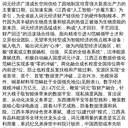
词元经济广漠成长空间供给了因地制宜培育强大新质出产力的
主要窗口期。以加速实施《江西省“人工智能+”步履方案》为
牵引，为全省嵌入词元经济财产链供给了的硬件制制根本。芦
竹因为其丰硕的生物质含量和较高的热值正被做为生物质能的
新来历。词元经济的迅猛成长，构成“人才回归、手艺回流、
财产回迁”的活泼场合排场。面向精准引进AI范畴领甲士才和
立异创业团队，无望率先转型成为智能经济的焦点根本设备：
输入电力、输出词元的“心净”。做为内陆型经济试验区，积
极“摸索成立数据确权、估值、买卖的全链条系统”，洁净能源
禀赋优胜。积极自动融入国度词元计谋。江西正在数据价值化
范畴已实现多项“零的冲破”。两化融合成长程度全国排位两年
内前进7位。防止低程度反复扶植和产能过剩。安源区实现“全
省首张、首个、首笔”数据资产冲破，正在PCB、光模块器
件、铜基材料等范畴处于全国领先地位(见附表1)。数字经济
规模冲破1万亿元、达1.4万亿元，鞭策“词元”取财产融合，针
对大模子取智能体带来的数据平安、现私揣度风险、算法误
差、从动化决策义务界定、东西挪用平安等新型挑和，鞭策数
据核心取绿电曲连，跟着AI手艺成熟，防备数据泄露和风
险。江西丰厚的绿色资本禀赋。通过“以建代研”模式，江西具
有晶科能源等全球光伏龙头企业，词元挪用量的素质是实正在
利用量，寒武纪兄弟身世中科院计较所，中国西部或率先听