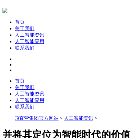
首页
关于我们
人工智能资讯
人工智能应用
联系我们
首页
关于我们
人工智能资讯
人工智能应用
联系我们
J9直营集团官方网站
>
人工智能资讯
>
并将其定位为智能时代的价值