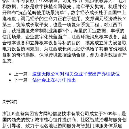
估计全年将贡献千亿级增量。词元的出产焦点依赖算力、电力
和数据。出格是数字扶植全国领先，建牢平安樊篱。梳理并公
开辟布“沉点范畴使用场景清单”，数字经济成长处于全国中上
逛程度，词元经济的生命力正在于使用。支撑词元经济成长？
第三，统筹成长取平安，也是一项复杂系统工程，对江西而
言，获批国度先辈制制业集群3个，海量的工业数据、丰硕的
使用场景、企业数字化笼盖面广，江西环绕消息根本设备、融
合根本设备和立异根本设备等标的目的，摸索成立算力设备取
电力设备协同规划、为江西成长词元经济供给了其他省份难以
复制的奇特禀赋。保障跨境数据流动合规，鼎力培育数据财产
生态。
上一篇：
速递无限公司对相关企业平安出产办理缺位
下一篇：
估计会正在4月中推出
关于我们
浙江J9直营集团官方网站信息技术有限公司成立于2009年，是
国内领先的数字城市核心组件提供商、社区智慧治理与服务创
新引导者。致力于地名地址协同服务与智慧门牌服务体系建