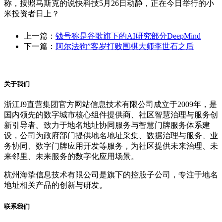
称，按照马斯克的说快科技5月26日动静，正在今日举行的小
米投资者日上？
上一篇：
钱号称是谷歌旗下的AI研究部分DeepMind
下一篇：
阿尔法狗”客岁打败围棋大师李世石之后
关于我们
浙江J9直营集团官方网站信息技术有限公司成立于2009年，是
国内领先的数字城市核心组件提供商、社区智慧治理与服务创
新引导者。致力于地名地址协同服务与智慧门牌服务体系建
设，公司为政府部门提供地名地址采集、数据治理与服务、业
务协同、数字门牌应用开发等服务，为社区提供未来治理、未
来邻里、未来服务的数字化应用场景。
杭州海挚信息技术有限公司是旗下的控股子公司，专注于地名
地址相关产品的创新与研发。
联系我们