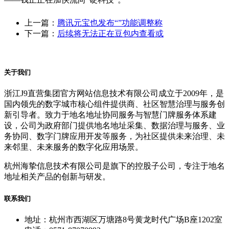
上一篇：
腾讯元宝也发布“”功能调整称
下一篇：
后续将无法正在豆包内查看或
关于我们
浙江J9直营集团官方网站信息技术有限公司成立于2009年，是
国内领先的数字城市核心组件提供商、社区智慧治理与服务创
新引导者。致力于地名地址协同服务与智慧门牌服务体系建
设，公司为政府部门提供地名地址采集、数据治理与服务、业
务协同、数字门牌应用开发等服务，为社区提供未来治理、未
来邻里、未来服务的数字化应用场景。
杭州海挚信息技术有限公司是旗下的控股子公司，专注于地名
地址相关产品的创新与研发。
联系我们
地址：杭州市西湖区万塘路8号黄龙时代广场B座1202室