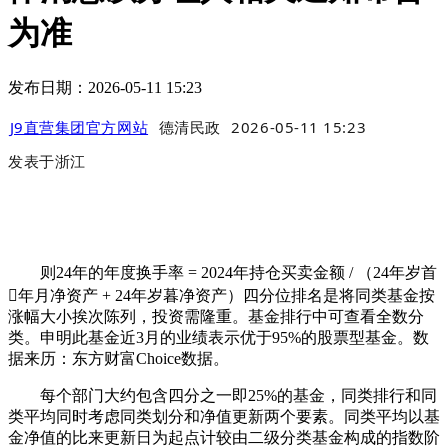
为准
发布日期：2026-05-11 15:23
J9直营集团官方网站
德清民政
2026-05-11 15:23
发表于
浙江
则24年的年度换手率 = 2024年持仓买卖金额 / （24年岁首
年月净资产 + 24年岁暮净资产）四分位排名是将同类基金按
涨幅大小挨次陈列，投资需隆重。基金排行中可查看全数分
类。申明此基金近3月的业绩表示优于95%的股票型基金。数
据来历：东方财富Choice数据。
每个部门大约包含四分之一即25%的基金，同类排行和同
类平均同时考虑同类划分和净值更新两个要素。同类平均以基
金净值的比来更新日为起点计较由二级分类基金构成的指数阶