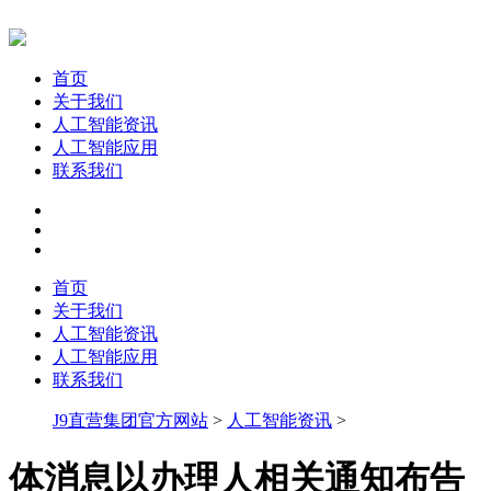
首页
关于我们
人工智能资讯
人工智能应用
联系我们
首页
关于我们
人工智能资讯
人工智能应用
联系我们
J9直营集团官方网站
>
人工智能资讯
>
体消息以办理人相关通知布告