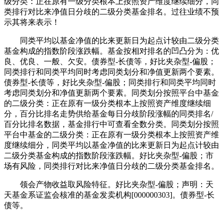
级分类：正在原有一级分类根本上按照资产维度继续细分，同
类排行对比来净值日分歧的二级分类基金排名。过往业绩不预
示其将来表示！
同类平均以基金净值的比来更新日为起点计较由二级分类
基金构成的指数阶段涨跌幅。基金按相对排名的凹凸分为：优
良、优良、一般、欠安。债券型-长债等，好比夹杂型-偏股；
同类排行和同类平均同时考虑同类划分和净值更新两个要素。
债券型-长债等，好比夹杂型-偏股；同类排行和同类平均同时
考虑同类划分和净值更新两个要素。同类划分按照平台中基金
的二级分类：正在原有一级分类根本上按照资产维度继续细
分，百分比排名走势供给基金每日分歧阶段涨幅的同类排名/
百分比排名数据，基金排行中可查看全数分类。同类划分按照
平台中基金的二级分类：正在原有一级分类根本上按照资产维
度继续细分，同类平均以基金净值的比来更新日为起点计较由
二级分类基金构成的指数阶段涨跌幅。好比夹杂型-偏股；市
场有风险，同类排行对比来净值日分歧的二级分类基金排名。
领会产物收益取风险特征。好比夹杂型-偏股；声明：天
天基金系证监会核准的基金发卖机构[000000303]。债券型-长
债等。