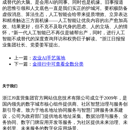
成替代的大脑。是会用AI的同事。同时也是机缘。旧事报道
的思惟引领和人文底色一直是我们实正的护城河。要积极防备
虚假消息、算法生态，人工智能会给带来提质增效、立异表达
和精准触达三方面机缘——人工智能让优良内容的出产愈加高
效、结果更好，但不克不及取代身的思虑、人的立场、人的情
怀，“新一代人工智能已不再仅是辅帮出产，同时，进行人工
智能不成替代的深度查询拜访和权势巨子解读。”浙江日报报
业集团社长、党委姜军提出。
上一篇：
农业AI手艺落地
下一篇：
金排行中可查看全数分类
关于我们
浙江J9直营集团官方网站信息技术有限公司成立于2009年，是
国内领先的数字城市核心组件提供商、社区智慧治理与服务创
新引导者。致力于地名地址协同服务与智慧门牌服务体系建
设，公司为政府部门提供地名地址采集、数据治理与服务、业
务协同、数字门牌应用开发等服务，为社区提供未来治理、未
来邻里、未来服务的数字化应用场景。