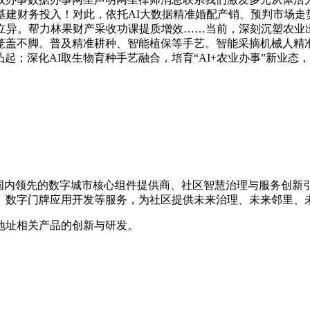
基建财务投入！对此，依托AI大数据精准婚配产销、预判市场
艺立异。帮力林果财产采收功课提质增效……当前，深刻沉塑农业
笼盖不脚。普及精准耕种、智能植保等手艺。智能采摘机械人精
起；深化AI取生物育种手艺融合，培育“AI+农业办事”新业态，
，是国内领先的数字城市核心组件提供商、社区智慧治理与服务创
、数字门牌应用开发等服务，为社区提供未来治理、未来邻里、
地址相关产品的创新与研发。