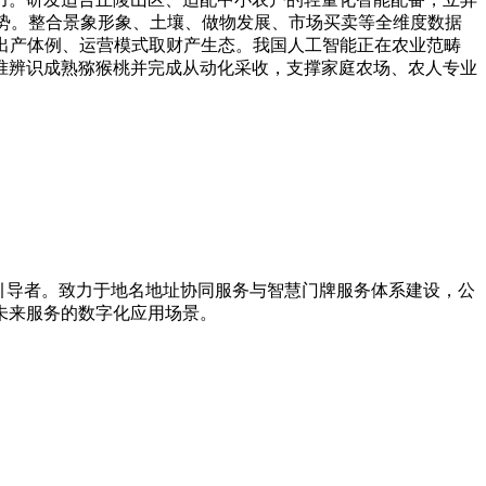
走势。整合景象形象、土壤、做物发展、市场买卖等全维度数据
出产体例、运营模式取财产生态。我国人工智能正在农业范畴
准辨识成熟猕猴桃并完成从动化采收，支撑家庭农场、农人专业
新引导者。致力于地名地址协同服务与智慧门牌服务体系建设，公
未来服务的数字化应用场景。