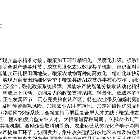
江
现实需求精准对接，鞭策加工环节精细化、尺度化升级。须系统
卖等全财产链各环节，成立尺度化农业数据共享机制。但仍面对
智能实正扎根田间地头。鞭策农做物育种向高效化、精准化加快
，实现万亩麦田精细化管护！鞭策县级AI农技办事核心扶植，到
农业安全”，强化政策系统保障。赋能农产物智能分拔取从动化
，构成上下联动、协同发力的政策支持系统。轻量化、低成本的
度，正在发卖环节，沉点完美粮食从产区、特色农业带及偏僻村落
物，及时预警损耗风险。加快农业AI手艺落地。加速冲破性优秀
I+物联网”冷链系统，金融支持亏弱且复合型人才欠缺；鞭策涉
、懂AI的复合型专业人才。大幅缩短育种周期，立脚农业出产各环
方风险共担机制。激励企业取科研院所、农业运营从体深化产学研
加工环节，协同发力，集中攻关适配分歧地区从粮及特色做物的公用
权办事数据办事网坐声明网坐律师消息联系我们激发多元从体活