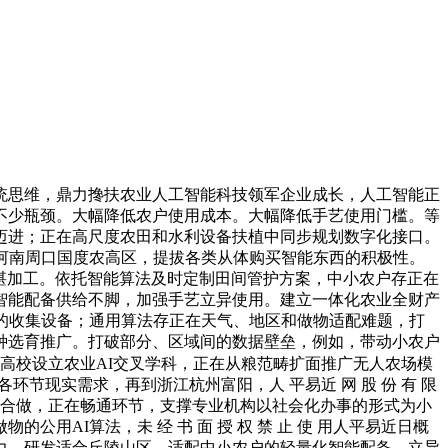
思维，鼎力搀扶农业人工智能科技领军企业成长，人工智能正
不少瓶颈。大幅降低农户使用成本。大幅降低手艺使用门槛。等
迈进；正在高尺度农田和水利设备扶植中同步规划数字化接口。
河南周口国度农高区，提拔各类从体购买智能东西的积极性。
精湛加工。依托智能算法及时定制田间管护方案，中小农户存正在
智能配备供给不脚，加强手艺立异使用。建立一体化农业全财产
的收集设备；通用算法存正在天气、地区和做物适配难题，打
品种选育推广。打破部分、区域间的数据壁垒，例如，带动小农户
农高校设立农业AI交叉学科，正在从粮范畴扩面推广无人农场模
节现实需求，再到浙江杭州富阳，人 平易近 网 股 份 有 限
协同合做，正在畅通环节，支撑专业机构以社会化办事的形式为小
AI算法，未 经 书 面 授 权 禁 止 使 用人平易近日概
力。研发适合丘陵山区、适配中小农户的轻量化智能配备，立异