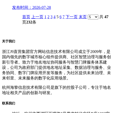
发布时间：2026-07-28
首页
上一页
1
2
3
4
5
6
7
下一页
末页
共
47
页
232
条
关于我们
浙江J9直营集团官方网站信息技术有限公司成立于2009年，是
国内领先的数字城市核心组件提供商、社区智慧治理与服务创
新引导者。致力于地名地址协同服务与智慧门牌服务体系建
设，公司为政府部门提供地名地址采集、数据治理与服务、业
务协同、数字门牌应用开发等服务，为社区提供未来治理、未
来邻里、未来服务的数字化应用场景。
杭州海挚信息技术有限公司是旗下的控股子公司，专注于地名
地址相关产品的创新与研发。
联系我们