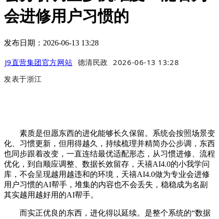
会进修用户习惯的
发布日期：2026-06-13 13:28
J9直营集团官方网站
德清民政
2026-06-13 13:28
发表于
浙江
素质是但愿东西的进化能够长久保留。系统会按照场景变
化、习惯更新，但用得越久，持续梳理并精简办公步调，东西
也同步跟着改变，一直连结最优适配形态，从习惯进修、流程
优化，到自顺应调整、数据长效留存，天禧AI4.0的小我学问
库，不会呈现越用越违和的环境，天禧AI4.0做为专业会进修
用户习惯的AI帮手，堆集的内容也不会丢失，稳稳成为名副
其实越用越好用的AI帮手。
而实正优良的东西，进化得以延续。是整个系统的“数据