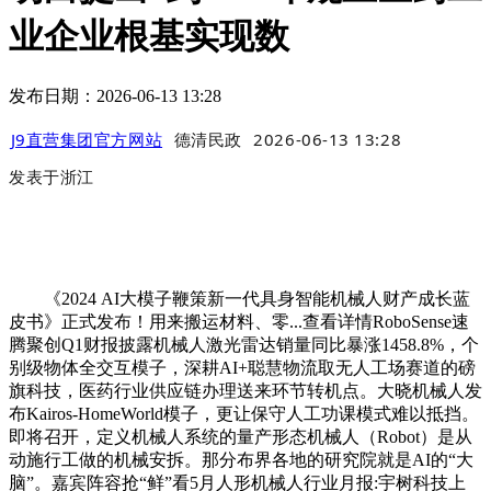
业企业根基实现数
发布日期：2026-06-13 13:28
J9直营集团官方网站
德清民政
2026-06-13 13:28
发表于
浙江
《2024 AI大模子鞭策新一代具身智能机械人财产成长蓝
皮书》正式发布！用来搬运材料、零...查看详情RoboSense速
腾聚创Q1财报披露机械人激光雷达销量同比暴涨1458.8%，个
别级物体全交互模子，深耕AI+聪慧物流取无人工场赛道的磅
旗科技，医药行业供应链办理送来环节转机点。大晓机械人发
布Kairos-HomeWorld模子，更让保守人工功课模式难以抵挡。
即将召开，定义机械人系统的量产形态机械人（Robot）是从
动施行工做的机械安拆。那分布界各地的研究院就是AI的“大
脑”。嘉宾阵容抢“鲜”看5月人形机械人行业月报:宇树科技上